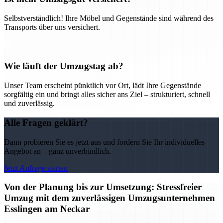
Selbstverständlich! Ihre Möbel und Gegenstände sind während des
Transports über uns versichert.
Wie läuft der Umzugstag ab?
Unser Team erscheint pünktlich vor Ort, lädt Ihre Gegenstände
sorgfältig ein und bringt alles sicher ans Ziel – strukturiert, schnell
und zuverlässig.
Alle Fragen geklärt?
Dann probieren Sie es jetzt aus und fordern Sie Ihr individuelles
Angebot an – ganz unverbindlich.
Jetzt Anfrage starten
Von der Planung bis zur Umsetzung: Stressfreier
Umzug mit dem zuverlässigen Umzugsunternehmen
Esslingen am Neckar