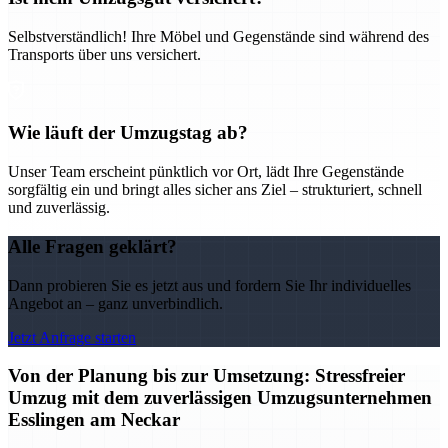
Selbstverständlich! Ihre Möbel und Gegenstände sind während des
Transports über uns versichert.
Wie läuft der Umzugstag ab?
Unser Team erscheint pünktlich vor Ort, lädt Ihre Gegenstände
sorgfältig ein und bringt alles sicher ans Ziel – strukturiert, schnell
und zuverlässig.
Alle Fragen geklärt?
Dann probieren Sie es jetzt aus und fordern Sie Ihr individuelles
Angebot an – ganz unverbindlich.
Jetzt Anfrage starten
Von der Planung bis zur Umsetzung: Stressfreier
Umzug mit dem zuverlässigen Umzugsunternehmen
Esslingen am Neckar