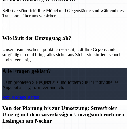
Selbstverständlich! Ihre Möbel und Gegenstände sind während des
Transports über uns versichert.
Wie läuft der Umzugstag ab?
Unser Team erscheint pünktlich vor Ort, lädt Ihre Gegenstände
sorgfältig ein und bringt alles sicher ans Ziel – strukturiert, schnell
und zuverlässig.
Alle Fragen geklärt?
Dann probieren Sie es jetzt aus und fordern Sie Ihr individuelles
Angebot an – ganz unverbindlich.
Jetzt Anfrage starten
Von der Planung bis zur Umsetzung: Stressfreier
Umzug mit dem zuverlässigen Umzugsunternehmen
Esslingen am Neckar