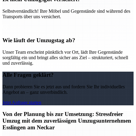
Selbstverständlich! Ihre Möbel und Gegenstände sind während des
Transports über uns versichert.
Wie läuft der Umzugstag ab?
Unser Team erscheint pünktlich vor Ort, lädt Ihre Gegenstände
sorgfältig ein und bringt alles sicher ans Ziel – strukturiert, schnell
und zuverlässig.
Alle Fragen geklärt?
Dann probieren Sie es jetzt aus und fordern Sie Ihr individuelles
Angebot an – ganz unverbindlich.
Jetzt Anfrage starten
Von der Planung bis zur Umsetzung: Stressfreier
Umzug mit dem zuverlässigen Umzugsunternehmen
Esslingen am Neckar