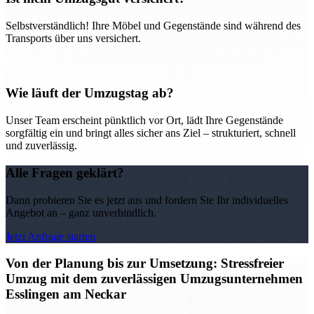
Selbstverständlich! Ihre Möbel und Gegenstände sind während des
Transports über uns versichert.
Wie läuft der Umzugstag ab?
Unser Team erscheint pünktlich vor Ort, lädt Ihre Gegenstände
sorgfältig ein und bringt alles sicher ans Ziel – strukturiert, schnell
und zuverlässig.
Alle Fragen geklärt?
Dann probieren Sie es jetzt aus und fordern Sie Ihr individuelles
Angebot an – ganz unverbindlich.
Jetzt Anfrage starten
Von der Planung bis zur Umsetzung: Stressfreier
Umzug mit dem zuverlässigen Umzugsunternehmen
Esslingen am Neckar