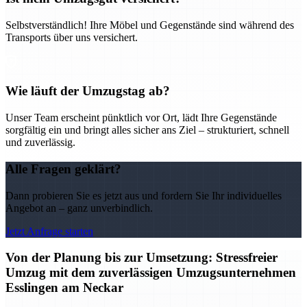
Selbstverständlich! Ihre Möbel und Gegenstände sind während des
Transports über uns versichert.
Wie läuft der Umzugstag ab?
Unser Team erscheint pünktlich vor Ort, lädt Ihre Gegenstände
sorgfältig ein und bringt alles sicher ans Ziel – strukturiert, schnell
und zuverlässig.
Alle Fragen geklärt?
Dann probieren Sie es jetzt aus und fordern Sie Ihr individuelles
Angebot an – ganz unverbindlich.
Jetzt Anfrage starten
Von der Planung bis zur Umsetzung: Stressfreier
Umzug mit dem zuverlässigen Umzugsunternehmen
Esslingen am Neckar