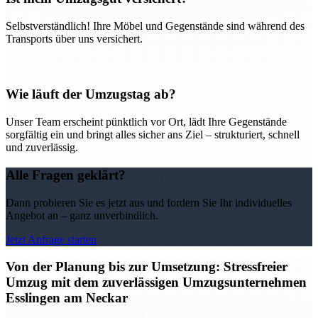
Selbstverständlich! Ihre Möbel und Gegenstände sind während des
Transports über uns versichert.
Wie läuft der Umzugstag ab?
Unser Team erscheint pünktlich vor Ort, lädt Ihre Gegenstände
sorgfältig ein und bringt alles sicher ans Ziel – strukturiert, schnell
und zuverlässig.
Alle Fragen geklärt?
Dann probieren Sie es jetzt aus und fordern Sie Ihr individuelles
Angebot an – ganz unverbindlich.
Jetzt Anfrage starten
Von der Planung bis zur Umsetzung: Stressfreier
Umzug mit dem zuverlässigen Umzugsunternehmen
Esslingen am Neckar