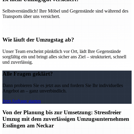
Selbstverständlich! Ihre Möbel und Gegenstände sind während des
Transports über uns versichert.
Wie läuft der Umzugstag ab?
Unser Team erscheint pünktlich vor Ort, lädt Ihre Gegenstände
sorgfältig ein und bringt alles sicher ans Ziel – strukturiert, schnell
und zuverlässig.
Alle Fragen geklärt?
Dann probieren Sie es jetzt aus und fordern Sie Ihr individuelles
Angebot an – ganz unverbindlich.
Jetzt Anfrage starten
Von der Planung bis zur Umsetzung: Stressfreier
Umzug mit dem zuverlässigen Umzugsunternehmen
Esslingen am Neckar