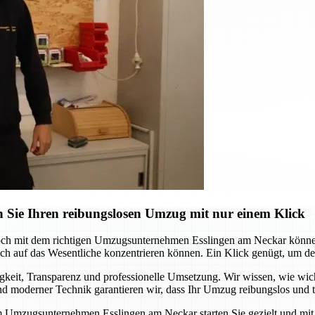
 Sie Ihren reibungslosen Umzug mit nur einem Klick
och mit dem richtigen Umzugsunternehmen Esslingen am Neckar können 
 auf das Wesentliche konzentrieren können. Ein Klick genügt, um den s
it, Transparenz und professionelle Umsetzung. Wir wissen, wie wichtig
 moderner Technik garantieren wir, dass Ihr Umzug reibungslos und te
m Umzugsunternehmen Esslingen am Neckar starten Sie gezielt und mit S