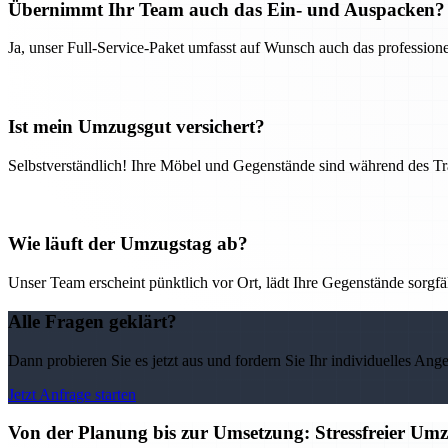
Übernimmt Ihr Team auch das Ein- und Auspacken?
Ja, unser Full-Service-Paket umfasst auf Wunsch auch das professio
Ist mein Umzugsgut versichert?
Selbstverständlich! Ihre Möbel und Gegenstände sind während des Tra
Wie läuft der Umzugstag ab?
Unser Team erscheint pünktlich vor Ort, lädt Ihre Gegenstände sorgfälti
Alle Fragen geklärt?
Dann probieren Sie es jetzt aus und fordern Sie Ihr individuelles Ang
Jetzt Anfrage starten
Von der Planung bis zur Umsetzung: Stressfreier U