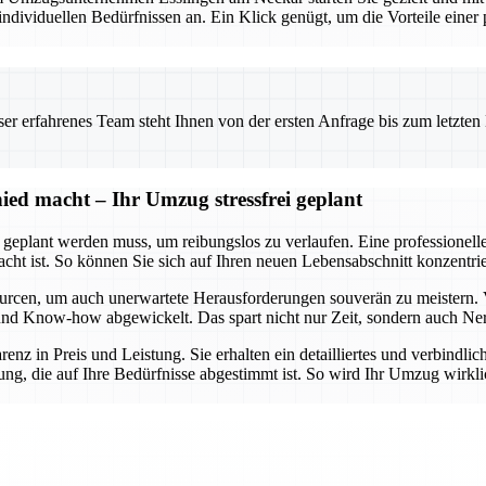
viduellen Bedürfnissen an. Ein Klick genügt, um die Vorteile einer pr
 erfahrenes Team steht Ihnen von der ersten Anfrage bis zum letzten Ka
ed macht – Ihr Umzug stressfrei geplant
t geplant werden muss, um reibungslos zu verlaufen. Eine professionel
dacht ist. So können Sie sich auf Ihren neuen Lebensabschnitt konzent
urcen, um auch unerwartete Herausforderungen souverän zu meistern. 
lt und Know-how abgewickelt. Das spart nicht nur Zeit, sondern auch Ne
arenz in Preis und Leistung. Sie erhalten ein detailliertes und verbindl
ng, die auf Ihre Bedürfnisse abgestimmt ist. So wird Ihr Umzug wirklic