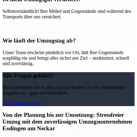
Selbstverständlich! Ihre Möbel und Gegenstände sind während des
Transports über uns versichert.
Wie läuft der Umzugstag ab?
Unser Team erscheint pünktlich vor Ort, lädt Ihre Gegenstände
sorgfältig ein und bringt alles sicher ans Ziel – strukturiert, schnell
und zuverlässig.
Alle Fragen geklärt?
Dann probieren Sie es jetzt aus und fordern Sie Ihr individuelles
Angebot an – ganz unverbindlich.
Jetzt Anfrage starten
Von der Planung bis zur Umsetzung: Stressfreier
Umzug mit dem zuverlässigen Umzugsunternehmen
Esslingen am Neckar