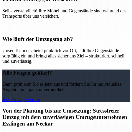
Selbstverständlich! Ihre Möbel und Gegenstände sind während des
Transports über uns versichert.
Wie läuft der Umzugstag ab?
Unser Team erscheint pünktlich vor Ort, lädt Ihre Gegenstände
sorgfältig ein und bringt alles sicher ans Ziel – strukturiert, schnell
und zuverlässig.
Alle Fragen geklärt?
Dann probieren Sie es jetzt aus und fordern Sie Ihr individuelles
Angebot an – ganz unverbindlich.
Jetzt Anfrage starten
Von der Planung bis zur Umsetzung: Stressfreier
Umzug mit dem zuverlässigen Umzugsunternehmen
Esslingen am Neckar