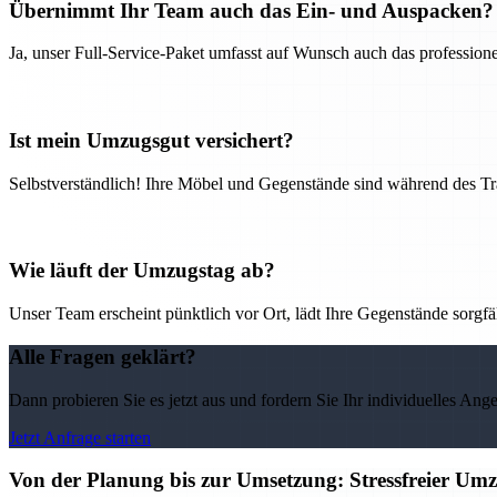
Übernimmt Ihr Team auch das Ein- und Auspacken?
Ja, unser Full-Service-Paket umfasst auf Wunsch auch das professio
Ist mein Umzugsgut versichert?
Selbstverständlich! Ihre Möbel und Gegenstände sind während des Tra
Wie läuft der Umzugstag ab?
Unser Team erscheint pünktlich vor Ort, lädt Ihre Gegenstände sorgfälti
Alle Fragen geklärt?
Dann probieren Sie es jetzt aus und fordern Sie Ihr individuelles Ang
Jetzt Anfrage starten
Von der Planung bis zur Umsetzung: Stressfreier U