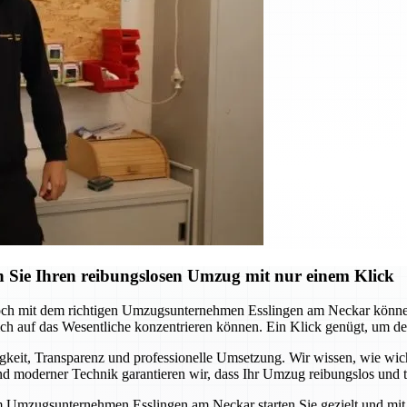
 Sie Ihren reibungslosen Umzug mit nur einem Klick
och mit dem richtigen Umzugsunternehmen Esslingen am Neckar können 
 auf das Wesentliche konzentrieren können. Ein Klick genügt, um den s
it, Transparenz und professionelle Umsetzung. Wir wissen, wie wichtig
 moderner Technik garantieren wir, dass Ihr Umzug reibungslos und te
m Umzugsunternehmen Esslingen am Neckar starten Sie gezielt und mit S