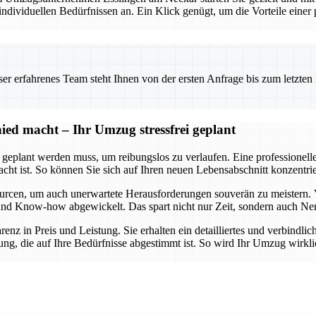
viduellen Bedürfnissen an. Ein Klick genügt, um die Vorteile einer pr
 erfahrenes Team steht Ihnen von der ersten Anfrage bis zum letzten Ka
ed macht – Ihr Umzug stressfrei geplant
t geplant werden muss, um reibungslos zu verlaufen. Eine professionel
dacht ist. So können Sie sich auf Ihren neuen Lebensabschnitt konzent
urcen, um auch unerwartete Herausforderungen souverän zu meistern. 
lt und Know-how abgewickelt. Das spart nicht nur Zeit, sondern auch Ne
arenz in Preis und Leistung. Sie erhalten ein detailliertes und verbindl
ng, die auf Ihre Bedürfnisse abgestimmt ist. So wird Ihr Umzug wirklic