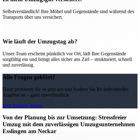
Selbstverständlich! Ihre Möbel und Gegenstände sind während des
Transports über uns versichert.
Wie läuft der Umzugstag ab?
Unser Team erscheint pünktlich vor Ort, lädt Ihre Gegenstände
sorgfältig ein und bringt alles sicher ans Ziel – strukturiert, schnell
und zuverlässig.
Alle Fragen geklärt?
Dann probieren Sie es jetzt aus und fordern Sie Ihr individuelles
Angebot an – ganz unverbindlich.
Jetzt Anfrage starten
Von der Planung bis zur Umsetzung: Stressfreier
Umzug mit dem zuverlässigen Umzugsunternehmen
Esslingen am Neckar