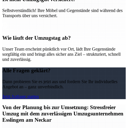
Selbstverständlich! Ihre Möbel und Gegenstände sind während des
Transports über uns versichert.
Wie läuft der Umzugstag ab?
Unser Team erscheint pünktlich vor Ort, lädt Ihre Gegenstände
sorgfältig ein und bringt alles sicher ans Ziel – strukturiert, schnell
und zuverlässig.
Alle Fragen geklärt?
Dann probieren Sie es jetzt aus und fordern Sie Ihr individuelles
Angebot an – ganz unverbindlich.
Jetzt Anfrage starten
Von der Planung bis zur Umsetzung: Stressfreier
Umzug mit dem zuverlässigen Umzugsunternehmen
Esslingen am Neckar