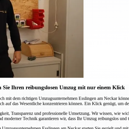
 Sie Ihren reibungslosen Umzug mit nur einem Klick
och mit dem richtigen Umzugsunternehmen Esslingen am Neckar können 
 auf das Wesentliche konzentrieren können. Ein Klick genügt, um den s
it, Transparenz und professionelle Umsetzung. Wir wissen, wie wichtig
 moderner Technik garantieren wir, dass Ihr Umzug reibungslos und te
m Umzugsunternehmen Esslingen am Neckar starten Sie gezielt und mit S