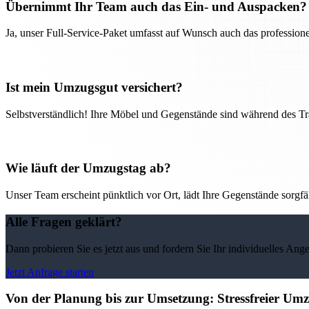
Übernimmt Ihr Team auch das Ein- und Auspacken?
Ja, unser Full-Service-Paket umfasst auf Wunsch auch das professio
Ist mein Umzugsgut versichert?
Selbstverständlich! Ihre Möbel und Gegenstände sind während des Tra
Wie läuft der Umzugstag ab?
Unser Team erscheint pünktlich vor Ort, lädt Ihre Gegenstände sorgfälti
Alle Fragen geklärt?
Dann probieren Sie es jetzt aus und fordern Sie Ihr individuelles Ang
Jetzt Anfrage starten
Von der Planung bis zur Umsetzung: Stressfreier U