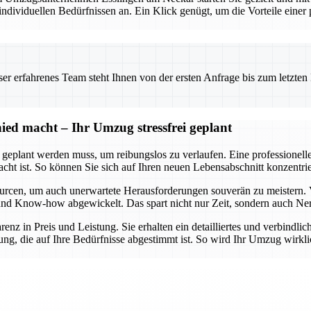
viduellen Bedürfnissen an. Ein Klick genügt, um die Vorteile einer pr
 erfahrenes Team steht Ihnen von der ersten Anfrage bis zum letzten Ka
ed macht – Ihr Umzug stressfrei geplant
t geplant werden muss, um reibungslos zu verlaufen. Eine professionel
dacht ist. So können Sie sich auf Ihren neuen Lebensabschnitt konzent
urcen, um auch unerwartete Herausforderungen souverän zu meistern. 
lt und Know-how abgewickelt. Das spart nicht nur Zeit, sondern auch Ne
arenz in Preis und Leistung. Sie erhalten ein detailliertes und verbindl
ng, die auf Ihre Bedürfnisse abgestimmt ist. So wird Ihr Umzug wirklic