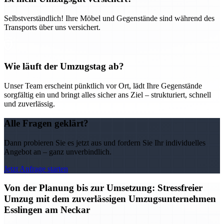
Selbstverständlich! Ihre Möbel und Gegenstände sind während des
Transports über uns versichert.
Wie läuft der Umzugstag ab?
Unser Team erscheint pünktlich vor Ort, lädt Ihre Gegenstände
sorgfältig ein und bringt alles sicher ans Ziel – strukturiert, schnell
und zuverlässig.
Alle Fragen geklärt?
Dann probieren Sie es jetzt aus und fordern Sie Ihr individuelles
Angebot an – ganz unverbindlich.
Jetzt Anfrage starten
Von der Planung bis zur Umsetzung: Stressfreier
Umzug mit dem zuverlässigen Umzugsunternehmen
Esslingen am Neckar