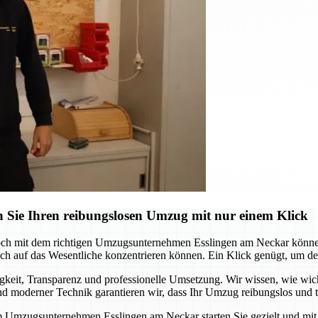
 Sie Ihren reibungslosen Umzug mit nur einem Klick
och mit dem richtigen Umzugsunternehmen Esslingen am Neckar können 
 auf das Wesentliche konzentrieren können. Ein Klick genügt, um den s
it, Transparenz und professionelle Umsetzung. Wir wissen, wie wichtig
 moderner Technik garantieren wir, dass Ihr Umzug reibungslos und te
m Umzugsunternehmen Esslingen am Neckar starten Sie gezielt und mit S