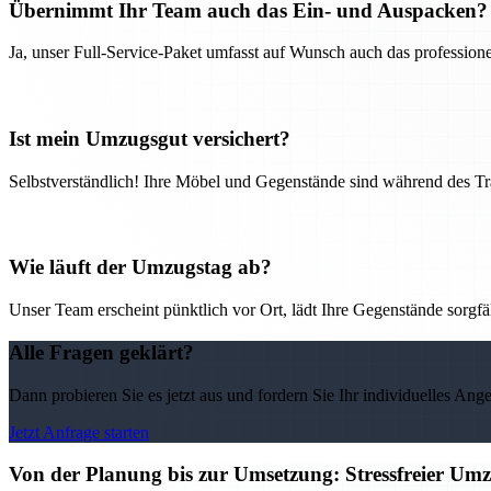
Übernimmt Ihr Team auch das Ein- und Auspacken?
Ja, unser Full-Service-Paket umfasst auf Wunsch auch das professio
Ist mein Umzugsgut versichert?
Selbstverständlich! Ihre Möbel und Gegenstände sind während des Tra
Wie läuft der Umzugstag ab?
Unser Team erscheint pünktlich vor Ort, lädt Ihre Gegenstände sorgfälti
Alle Fragen geklärt?
Dann probieren Sie es jetzt aus und fordern Sie Ihr individuelles Ang
Jetzt Anfrage starten
Von der Planung bis zur Umsetzung: Stressfreier U