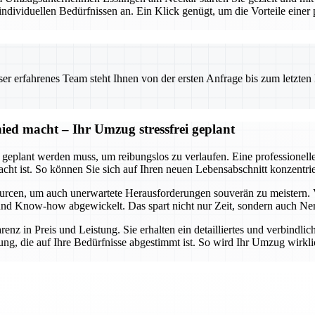
viduellen Bedürfnissen an. Ein Klick genügt, um die Vorteile einer pr
 erfahrenes Team steht Ihnen von der ersten Anfrage bis zum letzten Ka
ed macht – Ihr Umzug stressfrei geplant
t geplant werden muss, um reibungslos zu verlaufen. Eine professionel
dacht ist. So können Sie sich auf Ihren neuen Lebensabschnitt konzent
urcen, um auch unerwartete Herausforderungen souverän zu meistern. 
lt und Know-how abgewickelt. Das spart nicht nur Zeit, sondern auch Ne
arenz in Preis und Leistung. Sie erhalten ein detailliertes und verbindl
ng, die auf Ihre Bedürfnisse abgestimmt ist. So wird Ihr Umzug wirklic