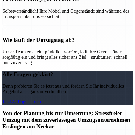
Selbstverständlich! Ihre Möbel und Gegenstände sind während des
Transports über uns versichert.
Wie läuft der Umzugstag ab?
Unser Team erscheint pünktlich vor Ort, lädt Ihre Gegenstände
sorgfältig ein und bringt alles sicher ans Ziel – strukturiert, schnell
und zuverlässig.
Alle Fragen geklärt?
Dann probieren Sie es jetzt aus und fordern Sie Ihr individuelles
Angebot an – ganz unverbindlich.
Jetzt Anfrage starten
Von der Planung bis zur Umsetzung: Stressfreier
Umzug mit dem zuverlässigen Umzugsunternehmen
Esslingen am Neckar