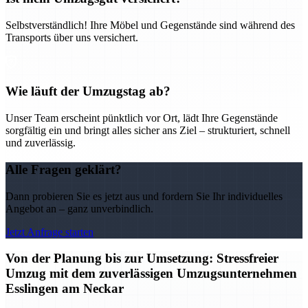
Selbstverständlich! Ihre Möbel und Gegenstände sind während des
Transports über uns versichert.
Wie läuft der Umzugstag ab?
Unser Team erscheint pünktlich vor Ort, lädt Ihre Gegenstände
sorgfältig ein und bringt alles sicher ans Ziel – strukturiert, schnell
und zuverlässig.
Alle Fragen geklärt?
Dann probieren Sie es jetzt aus und fordern Sie Ihr individuelles
Angebot an – ganz unverbindlich.
Jetzt Anfrage starten
Von der Planung bis zur Umsetzung: Stressfreier
Umzug mit dem zuverlässigen Umzugsunternehmen
Esslingen am Neckar