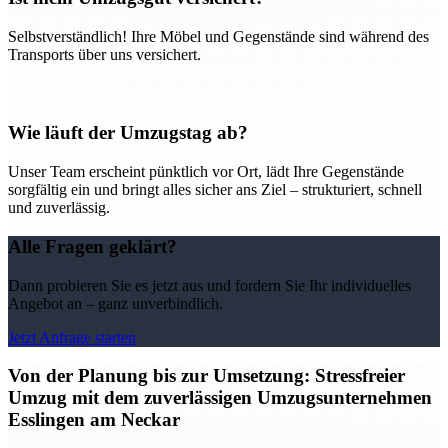
Selbstverständlich! Ihre Möbel und Gegenstände sind während des
Transports über uns versichert.
Wie läuft der Umzugstag ab?
Unser Team erscheint pünktlich vor Ort, lädt Ihre Gegenstände
sorgfältig ein und bringt alles sicher ans Ziel – strukturiert, schnell
und zuverlässig.
Alle Fragen geklärt?
Dann probieren Sie es jetzt aus und fordern Sie Ihr individuelles
Angebot an – ganz unverbindlich.
Jetzt Anfrage starten
Von der Planung bis zur Umsetzung: Stressfreier
Umzug mit dem zuverlässigen Umzugsunternehmen
Esslingen am Neckar