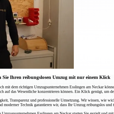
 Sie Ihren reibungslosen Umzug mit nur einem Klick
och mit dem richtigen Umzugsunternehmen Esslingen am Neckar können 
 auf das Wesentliche konzentrieren können. Ein Klick genügt, um den s
it, Transparenz und professionelle Umsetzung. Wir wissen, wie wichtig
 moderner Technik garantieren wir, dass Ihr Umzug reibungslos und te
m Umzugsunternehmen Esslingen am Neckar starten Sie gezielt und mit S