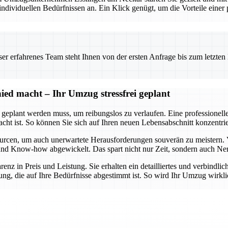
viduellen Bedürfnissen an. Ein Klick genügt, um die Vorteile einer pr
 erfahrenes Team steht Ihnen von der ersten Anfrage bis zum letzten Ka
ed macht – Ihr Umzug stressfrei geplant
t geplant werden muss, um reibungslos zu verlaufen. Eine professionel
dacht ist. So können Sie sich auf Ihren neuen Lebensabschnitt konzent
urcen, um auch unerwartete Herausforderungen souverän zu meistern. 
lt und Know-how abgewickelt. Das spart nicht nur Zeit, sondern auch Ne
arenz in Preis und Leistung. Sie erhalten ein detailliertes und verbindl
ng, die auf Ihre Bedürfnisse abgestimmt ist. So wird Ihr Umzug wirklic