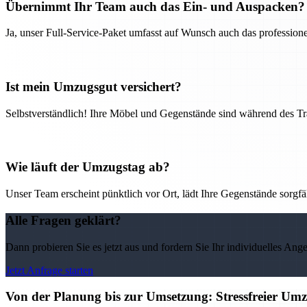
Übernimmt Ihr Team auch das Ein- und Auspacken?
Ja, unser Full-Service-Paket umfasst auf Wunsch auch das professio
Ist mein Umzugsgut versichert?
Selbstverständlich! Ihre Möbel und Gegenstände sind während des Tra
Wie läuft der Umzugstag ab?
Unser Team erscheint pünktlich vor Ort, lädt Ihre Gegenstände sorgfälti
Alle Fragen geklärt?
Dann probieren Sie es jetzt aus und fordern Sie Ihr individuelles Ang
Jetzt Anfrage starten
Von der Planung bis zur Umsetzung: Stressfreier U