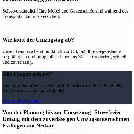
Selbstverständlich! Ihre Möbel und Gegenstände sind während des
Transports über uns versichert.
Wie läuft der Umzugstag ab?
Unser Team erscheint pünktlich vor Ort, lädt Ihre Gegenstände
sorgfältig ein und bringt alles sicher ans Ziel – strukturiert, schnell
und zuverlässig.
Alle Fragen geklärt?
Dann probieren Sie es jetzt aus und fordern Sie Ihr individuelles
Angebot an – ganz unverbindlich.
Jetzt Anfrage starten
Von der Planung bis zur Umsetzung: Stressfreier
Umzug mit dem zuverlässigen Umzugsunternehmen
Esslingen am Neckar